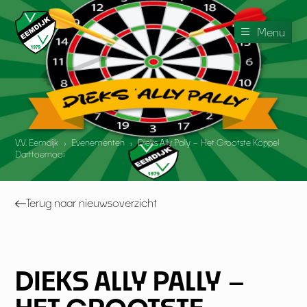
Menu
V.V. Eemdijk
›
Evenementen
›
Dieks Ally Pally – Het Grootste Koppel
Darttoernooi
Terug naar nieuwsoverzicht
DIEKS ALLY PALLY –