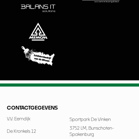
CONTACTGEGEVENS
V.V. Eemdijk
Sportpark De Vinken
3752 LM, Bunschoten-
De Kronkels 12
Spakenburg