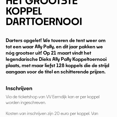
HET GROOTSTE
KOPPEL
DARTTOERNOOI
Darters opgelet! We toveren de tent weer om
tot een waar Ally Pally, en dit jaar pakken we
nóg grootser uit! Op 21 maart vindt het
legendarische Dieks Ally Pally Koppeltoernooi
plaats, met maar liefst 128 koppels die de strijd
aangaan voor de titel en schitterende prijzen.
Inschrijven
Via de ticketshop van VV Eemdijk kan er per koppel
worden ingeschreven.
Kosten van inschrijven zijn 20 euro per koppel. Van