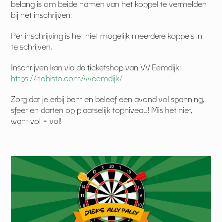
belang is om beide namen van het koppel te vermelden
bij het inschrijven.
Per inschrijving is het niet mogelijk meerdere koppels in
te schrijven.
Inschrijven kan via de ticketshop van VV Eemdijk:
https://nohisto.com/vveemdijk/
Zorg dat je erbij bent en beleef een avond vol spanning,
sfeer en darten op plaatselijk topniveau! Mis het niet,
want vol = vol!