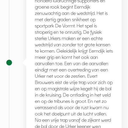
honderd luidruchtige supporters en
groene rook begint Eemdijk
zenuwachtig aan de wedstrijd. Het is
met dertig graden snikheet op
sportpark De Vormt. Het spel is
stroperig en te onrustig. De fysiek
sterke Urkers maken er een echte
wedstrijd van zonder tot grote kansen
te komen. Geleidelijk krijgt Eemdijk iets
meer grip en komt het ook aan
aanvallen toe. Een van die aanvallen
eindigt met een overtreding van een
Urker net voor de zestien. Evert
Brouwers eist de vrije trap voor zich op
en op magistrale wijze kegelt hij de bal
in de kruising. De ontlading in het veld
en op de tribunes is groot. En net zo
verrassend als voor de rust kwam nu
ook het doelpunt uit de lucht vallen.
Na een vrije trap vanaf de zijkant werd
de bal door de Urker keeper weg