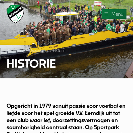
Menu
V.V. Eemdijk
›
Vereniging
›
Historie
HISTORIE
Opgericht in 1979 vanuit passie voor voetbal en
liefde voor het spel groeide V.V. Eemdijk uit tot
een club waar lef, doorzettingsvermogen en
saamhorigheid centraal staan. Op Sportpark