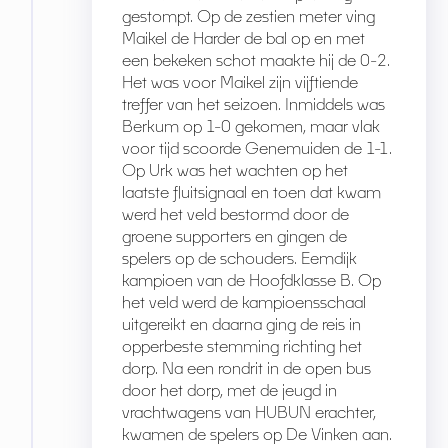
gestompt. Op de zestien meter ving
Maikel de Harder de bal op en met
een bekeken schot maakte hij de 0-2.
Het was voor Maikel zijn vijftiende
treffer van het seizoen. Inmiddels was
Berkum op 1-0 gekomen, maar vlak
voor tijd scoorde Genemuiden de 1-1.
Op Urk was het wachten op het
laatste fluitsignaal en toen dat kwam
werd het veld bestormd door de
groene supporters en gingen de
spelers op de schouders. Eemdijk
kampioen van de Hoofdklasse B. Op
het veld werd de kampioensschaal
uitgereikt en daarna ging de reis in
opperbeste stemming richting het
dorp. Na een rondrit in de open bus
door het dorp, met de jeugd in
vrachtwagens van HUBUN erachter,
kwamen de spelers op De Vinken aan.