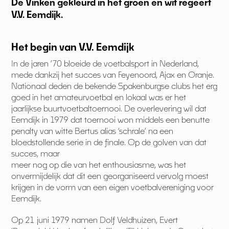
De Vinken gekleurd in het groen en wit regeert
V.V. Eemdijk.
Het begin van V.V. Eemdijk
In de jaren ’70 bloeide de voetbalsport in Nederland,
mede dankzij het succes van Feyenoord, Ajax en Oranje.
Nationaal deden de bekende Spakenburgse clubs het erg
goed in het amateurvoetbal en lokaal was er het
jaarlijkse buurtvoetbaltoernooi. De overlevering wil dat
Eemdijk in 1979 dat toernooi won middels een benutte
penalty van witte Bertus alias ‘schrale’ na een
bloedstollende serie in de finale. Op de golven van dat
succes, maar
meer nog op die van het enthousiasme, was het
onvermijdelijk dat dit een georganiseerd vervolg moest
krijgen in de vorm van een eigen voetbalvereniging voor
Eemdijk.
Op 21 juni 1979 namen Dolf Veldhuizen, Evert