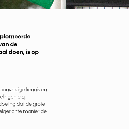
ediplomeerde
 van de
al doen, is op
 aanwezige kennis en
elingen c.q.
doeling dat de grote
oelgerichte manier de