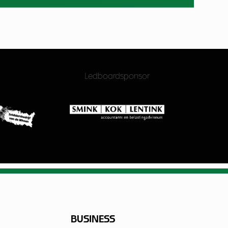
Ledboardsponsor
BUSINESS