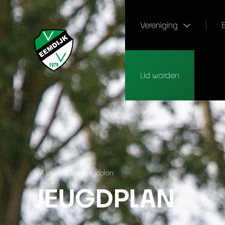
Vereniging
Lid worden
V.V. Eemdijk
›
Jeugdplan
JEUGDPLAN