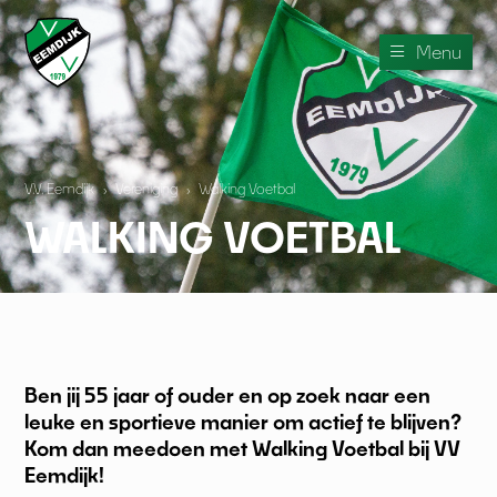
Menu
V.V. Eemdijk
›
Vereniging
›
Walking Voetbal
WALKING VOETBAL
Ben jij 55 jaar of ouder en op zoek naar een
leuke en sportieve manier om actief te blijven?
Kom dan meedoen met Walking Voetbal bij VV
Eemdijk!