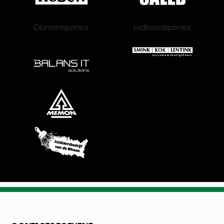
Diamantsponsor
Ledboardsponsor