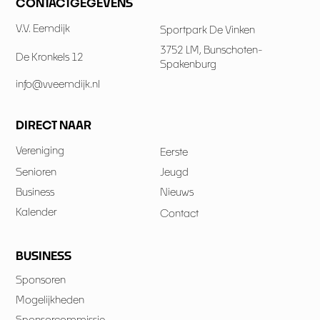
CONTACTGEGEVENS
V.V. Eemdijk
Sportpark De Vinken
3752 LM, Bunschoten-
De Kronkels 12
Spakenburg
info@vveemdijk.nl
DIRECT NAAR
Vereniging
Eerste
Senioren
Jeugd
Business
Nieuws
Kalender
Contact
BUSINESS
Sponsoren
Mogelijkheden
Sponsorcommissie