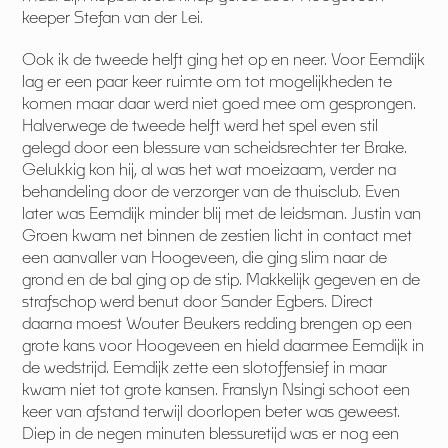
keeper Stefan van der Lei.
Ook ik de tweede helft ging het op en neer. Voor Eemdijk
lag er een paar keer ruimte om tot mogelijkheden te
komen maar daar werd niet goed mee om gesprongen.
Halverwege de tweede helft werd het spel even stil
gelegd door een blessure van scheidsrechter ter Brake.
Gelukkig kon hij, al was het wat moeizaam, verder na
behandeling door de verzorger van de thuisclub. Even
later was Eemdijk minder blij met de leidsman. Justin van
Groen kwam net binnen de zestien licht in contact met
een aanvaller van Hoogeveen, die ging slim naar de
grond en de bal ging op de stip. Makkelijk gegeven en de
strafschop werd benut door Sander Egbers. Direct
daarna moest Wouter Beukers redding brengen op een
grote kans voor Hoogeveen en hield daarmee Eemdijk in
de wedstrijd. Eemdijk zette een slotoffensief in maar
kwam niet tot grote kansen. Franslyn Nsingi schoot een
keer van afstand terwijl doorlopen beter was geweest.
Diep in de negen minuten blessuretijd was er nog een