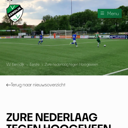
Menu
V.V. Eemdijk
›
Eerste
›
Zure nederlaag tegen Hoogeveen
Terug naar nieuwsoverzicht
ZURE NEDERLAAG