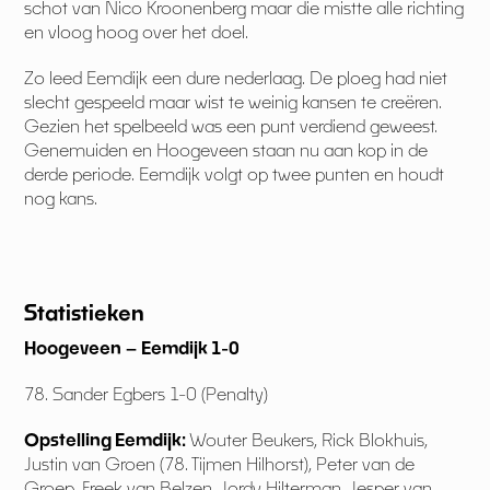
schot van Nico Kroonenberg maar die mistte alle richting
en vloog hoog over het doel.
Zo leed Eemdijk een dure nederlaag. De ploeg had niet
slecht gespeeld maar wist te weinig kansen te creëren.
Gezien het spelbeeld was een punt verdiend geweest.
Genemuiden en Hoogeveen staan nu aan kop in de
derde periode. Eemdijk volgt op twee punten en houdt
nog kans.
Statistieken
Hoogeveen – Eemdijk 1-0
78. Sander Egbers 1-0 (Penalty)
Opstelling Eemdijk:
Wouter Beukers, Rick Blokhuis,
Justin van Groen (78. Tijmen Hilhorst), Peter van de
Groep, Freek van Belzen, Jordy Hilterman, Jesper van