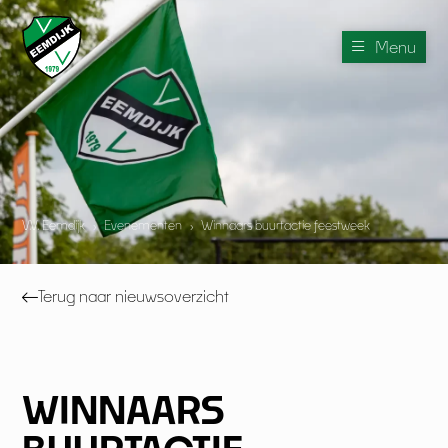
Menu
V.V. Eemdijk
›
Evenementen
›
Winnaars buurtactie feestweek
Terug naar nieuwsoverzicht
WINNAARS