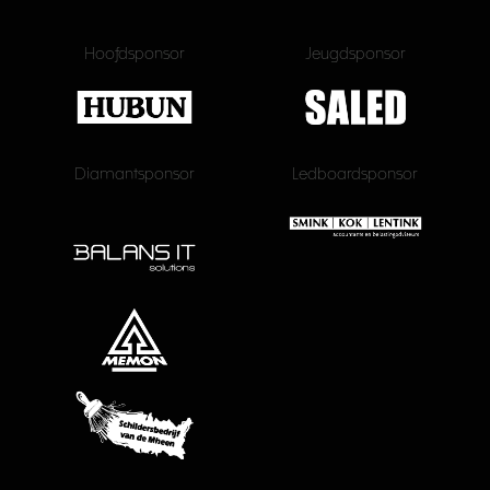
Hoofdsponsor
Jeugdsponsor
Diamantsponsor
Ledboardsponsor