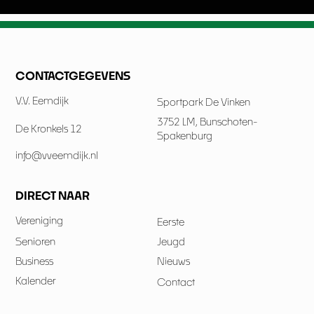
CONTACTGEGEVENS
V.V. Eemdijk
Sportpark De Vinken
3752 LM, Bunschoten-
De Kronkels 12
Spakenburg
info@vveemdijk.nl
DIRECT NAAR
Vereniging
Eerste
Senioren
Jeugd
Business
Nieuws
Kalender
Contact