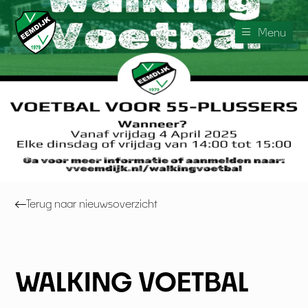
Menu
V.V. Eemdijk
›
Vereniging
›
Walking Voetbal
Terug naar nieuwsoverzicht
WALKING VOETBAL