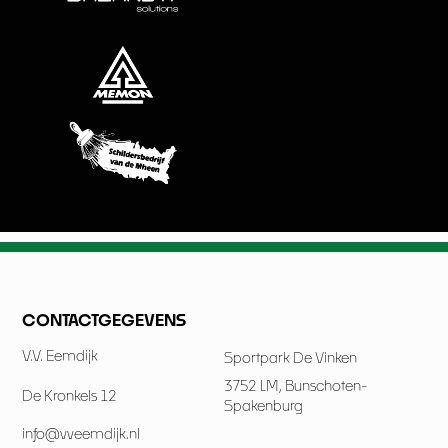
CONTACTGEGEVENS
V.V. Eemdijk
Sportpark De Vinken
3752 LM, Bunschoten-
De Kronkels 12
Spakenburg
info@vveemdijk.nl