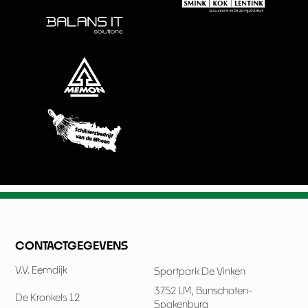
CONTACTGEGEVENS
V.V. Eemdijk
Sportpark De Vinken
3752 LM, Bunschoten-
De Kronkels 12
Spakenburg