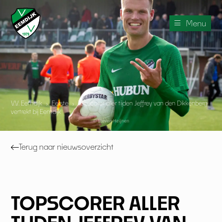
Menu
V.V. Eemdijk
›
Eerste
›
Topscorer aller tijden Jeffrey van den Dikkenberg
vertrekt bij Eemdijk
Terug naar nieuwsoverzicht
TOPSCORER ALLER