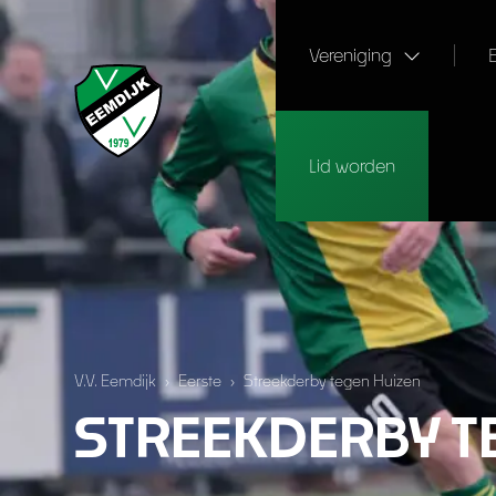
Vereniging
Lid worden
V.V. Eemdijk
›
Eerste
›
Streekderby tegen Huizen
STREEKDERBY T