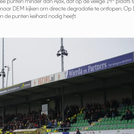
wee punten minder dan Ajax, dat op de veilige 14
plaats 
aar DEM kijken om directe degradatie te ontlopen. Op
en de punten keihard nodig heeft.