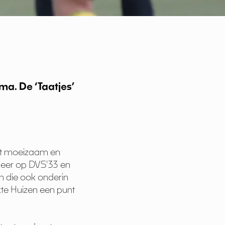
a. De ‘Taatjes’
gaat moeizaam en
meer op DVS'33 en
n die ook onderin
te Huizen een punt