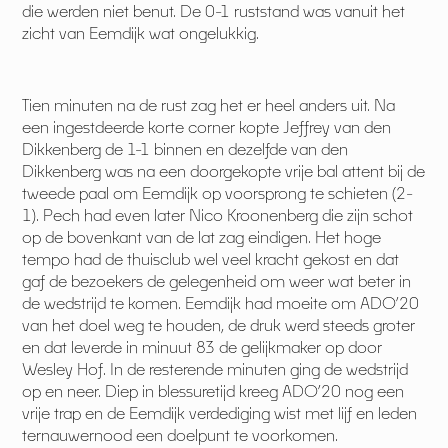
die werden niet benut. De 0-1 ruststand was vanuit het
zicht van Eemdijk wat ongelukkig.
Tien minuten na de rust zag het er heel anders uit. Na
een ingestdeerde korte corner kopte Jeffrey van den
Dikkenberg de 1-1 binnen en dezelfde van den
Dikkenberg was na een doorgekopte vrije bal attent bij de
tweede paal om Eemdijk op voorsprong te schieten (2-
1). Pech had even later Nico Kroonenberg die zijn schot
op de bovenkant van de lat zag eindigen. Het hoge
tempo had de thuisclub wel veel kracht gekost en dat
gaf de bezoekers de gelegenheid om weer wat beter in
de wedstrijd te komen. Eemdijk had moeite om ADO’20
van het doel weg te houden, de druk werd steeds groter
en dat leverde in minuut 83 de gelijkmaker op door
Wesley Hof. In de resterende minuten ging de wedstrijd
op en neer. Diep in blessuretijd kreeg ADO’20 nog een
vrije trap en de Eemdijk verdediging wist met lijf en leden
ternauwernood een doelpunt te voorkomen.