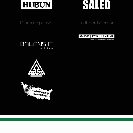
Diamantsponsor
Ledboardsponsor