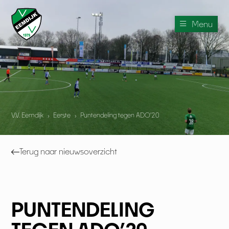
Menu
V.V. Eemdijk
›
Eerste
›
Puntendeling tegen ADO’20
Terug naar nieuwsoverzicht
PUNTENDELING