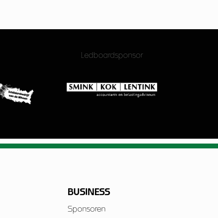
Ledboardsponsor
BUSINESS
Sponsoren