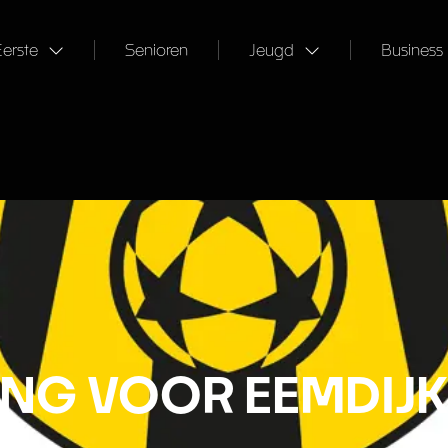
Eerste
Senioren
Jeugd
Business
GING VOOR EEMDIJ