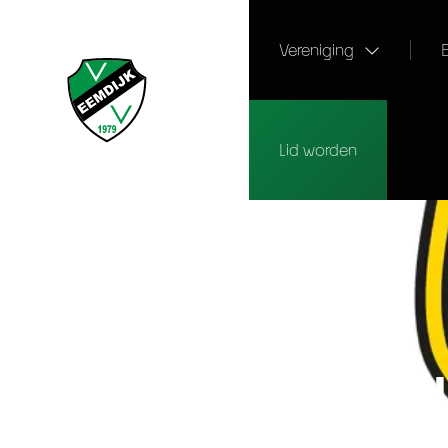
Vereniging
Lid worden
V.V. Eemdijk
›
Eerste
›
Pittige uitdaging voor Eemdijk
PITTIGE UITDA