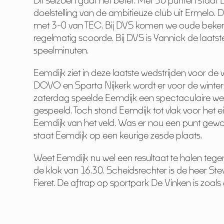
Dit seizoen gaat het beter. Met 30 punten staat 
doelstelling van de ambitieuze club uit Ermelo
met 3-0 van TEC. Bij DVS komen we oude bekend
regelmatig scoorde. Bij DVS is Yannick de laatste 
speelminuten.
Eemdijk ziet in deze laatste wedstrijden voor d
DOVO en Sparta Nijkerk wordt er voor de winter
zaterdag speelde Eemdijk een spectaculaire wed
gespeeld. Toch stond Eemdijk tot vlak voor het
Eemdijk van het veld. Was er nou een punt gew
staat Eemdijk op een keurige zesde plaats.
Weet Eemdijk nu wel een resultaat te halen te
de klok van 16.30. Scheidsrechter is de heer Stev
Fieret. De aftrap op sportpark De Vinken is zoals