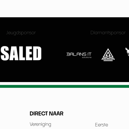
Jeugdsponsor
Diamantsponsor
DIRECT NAAR
Vereniging
Eerste