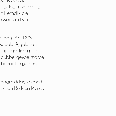
Dat is ook de
r afgelopen zaterdag
an Eemdijk die
de wedstrijd wat
 staan. Met DVS,
espeeld. Afgelopen
trijd met tien man
 dubbel gevoel stapte
6 behaalde punten
terdagmiddag zo rond
ennis van Berk en Marck