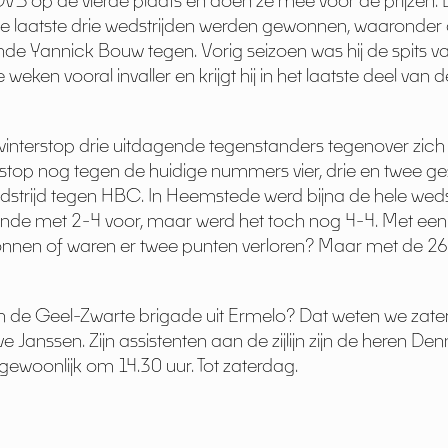
DVS op de vierde plaats en doen ze mee voor de prijzen. 
. De laatste drie wedstrijden werden gewonnen, waaronde
e Yannick Bouw tegen. Vorig seizoen was hij de spits v
weken vooral invaller en krijgt hij in het laatste deel van 
e winterstop drie uitdagende tegenstanders tegenover zich
stop nog tegen de huidige nummers vier, drie en twee g
strijd tegen HBC. In Heemstede werd bijna de hele weds
 einde met 2-4 voor, maar werd het toch nog 4-4. Met een
onnen of waren er twee punten verloren? Maar met de 2
gen de Geel-Zwarte brigade uit Ermelo? Dat weten we za
e Janssen. Zijn assistenten aan de zijlijn zijn de heren D
 gewoonlijk om 14.30 uur. Tot zaterdag.