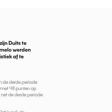
jn Duits te
Ermelo werden
tiek af te
in de derde periode
S met 48 punten op
t net de derde periode