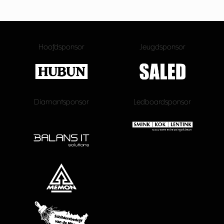
Hoofdsponsor
Jeugdsponsor
Diamantsponsor
Ledboardsponsor