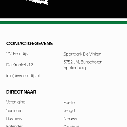
CONTACTGEGEVENS
V.V. Eemdijk
Sportpark De Vinken
3752 LM, Bunschoten-
De Kronkels 12
Spakenburg
info@vveemdijk.nl
DIRECT NAAR
Vereniging
Eerste
Senioren
Jeugd
Business
Nieuws
Kalender
Contact