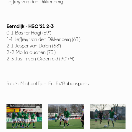
Jeffrey van den Dikkenberg.
Eemdijk - HSC'21 2-3
0-1 Bas ter Hogt (59')
1-1 Jeffrey van den Dikkenberg (63')
2-1 Jesper van Dalen (68')
2-2 Mo Iallouchen (75')
2-3 Justin van Groen e.d (90'+4)
Foto’s: Michael Tjon-En-Fa/Bubbasports