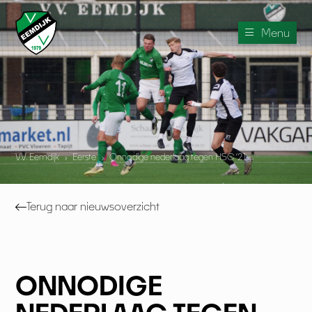
Menu
V.V. Eemdijk
›
Eerste
›
Onnodige nederlaag tegen HSC ‘21
Terug naar nieuwsoverzicht
ONNODIGE