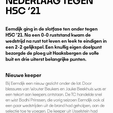
NEDERLAAG TEGEN
HSC ‘21
Eemdijk ging in de slotfase ten onder tegen
HSC ’21. Na een 0-0 ruststand kwam de
wedstrijd na rust tot leven en leek te eindigen in
een 2-2 gelijkspel. Een knullig eigen doelpunt
bezorgde de ploeg uit Haaksbergen de volle
buit en drie uiterst belangrijke punten.
Nieuwe keeper
Bij Eemdijk een nieuw gezicht onder de lat. Door
blessures van Wouter Beukers en Jauke Beekhuis was er
een tekort aan keepers ontstaan. De TC handelde snel
en wist Bodhi Prinssen, die vorig seizoen Eemdijk ook al
een paar wedstrijden uit de brand had geholpen, aan de
selectie toe te voegen. De keeper uit IJsselstein had