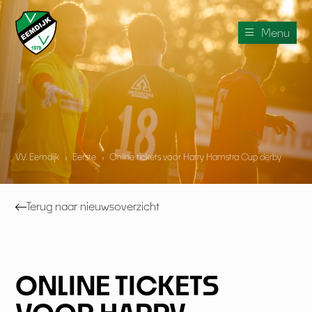
Menu
V.V. Eemdijk
›
Eerste
›
Online tickets voor Harry Hamstra Cup derby
Terug naar nieuwsoverzicht
ONLINE TICKETS