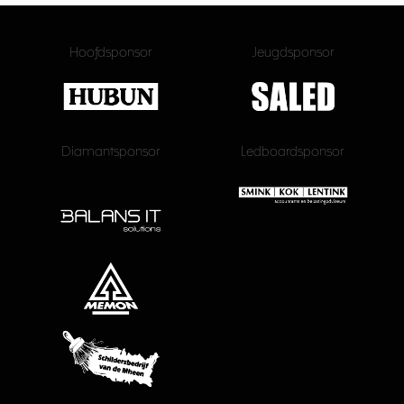
Hoofdsponsor
Jeugdsponsor
Diamantsponsor
Ledboardsponsor