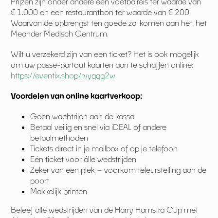
Prijzen zijn onder andere een voetbalreis ter waarde van
€ 1.000 en een restaurantbon ter waarde van € 200.
Waarvan de opbrengst ten goede zal komen aan het: het
Meander Medisch Centrum.
Wilt u verzekerd zijn van een ticket? Het is ook mogelijk
om uw passe-partout kaarten aan te schaffen online:
https://eventix.shop/rvyqqg2w
Voordelen van online kaartverkoop:
Geen wachtrijen aan de kassa
Betaal veilig en snel via iDEAL of andere
betaalmethoden
Tickets direct in je mailbox of op je telefoon
Eén ticket voor álle wedstrijden
Zeker van een plek – voorkom teleurstelling aan de
poort
Makkelijk printen
Beleef alle wedstrijden van de Harry Hamstra Cup met