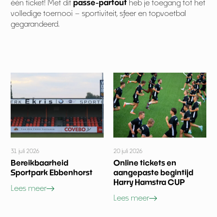
één ticket! Met dit
passe-partout
heb je toegang tot het
volledige toernooi – sportiviteit, sfeer en topvoetbal
gegarandeerd.
31 juli 2026
20 juli 2026
Bereikbaarheid
Online tickets en
Sportpark Ebbenhorst
aangepaste begintijd
Harry Hamstra CUP
Lees meer
Lees meer