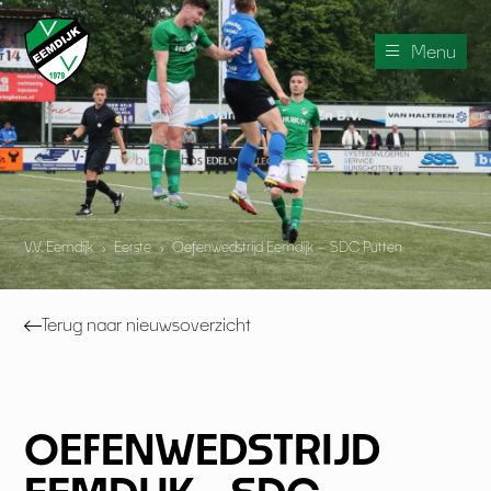
Menu
V.V. Eemdijk
›
Eerste
›
Oefenwedstrijd Eemdijk – SDC Putten
Terug naar nieuwsoverzicht
OEFENWEDSTRIJD