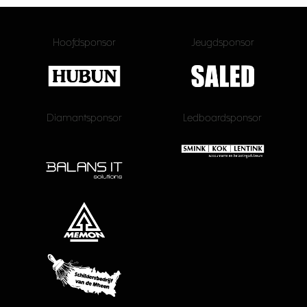
Hoofdsponsor
Jeugdsponsor
Diamantsponsor
Ledboardsponsor