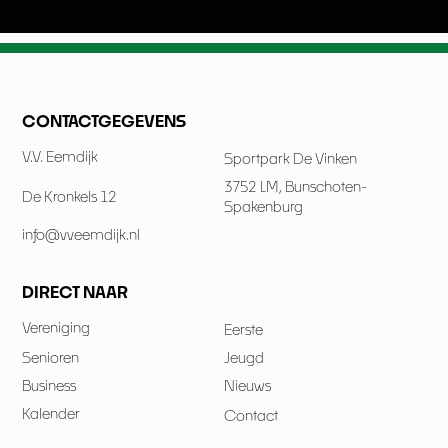
CONTACTGEGEVENS
V.V. Eemdijk
Sportpark De Vinken
3752 LM, Bunschoten-
De Kronkels 12
Spakenburg
info@vveemdijk.nl
DIRECT NAAR
Vereniging
Eerste
Senioren
Jeugd
Business
Nieuws
Kalender
Contact