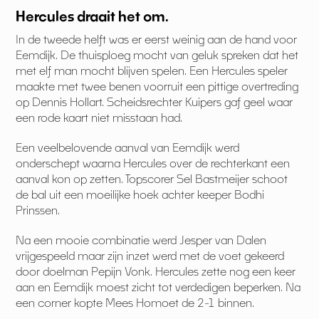
Hercules draait het om.
In de tweede helft was er eerst weinig aan de hand voor
Eemdijk. De thuisploeg mocht van geluk spreken dat het
met elf man mocht blijven spelen. Een Hercules speler
maakte met twee benen voorruit een pittige overtreding
op Dennis Hollart. Scheidsrechter Kuipers gaf geel waar
een rode kaart niet misstaan had.
Een veelbelovende aanval van Eemdijk werd
onderschept waarna Hercules over de rechterkant een
aanval kon op zetten. Topscorer Sel Bastmeijer schoot
de bal uit een moeilijke hoek achter keeper Bodhi
Prinssen.
Na een mooie combinatie werd Jesper van Dalen
vrijgespeeld maar zijn inzet werd met de voet gekeerd
door doelman Pepijn Vonk. Hercules zette nog een keer
aan en Eemdijk moest zicht tot verdedigen beperken. Na
een corner kopte Mees Homoet de 2-1 binnen.