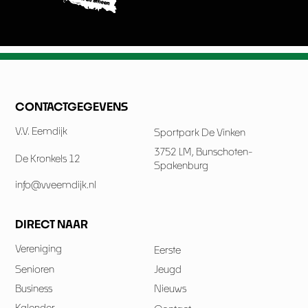
CONTACTGEGEVENS
V.V. Eemdijk
Sportpark De Vinken
3752 LM, Bunschoten-
De Kronkels 12
Spakenburg
info@vveemdijk.nl
DIRECT NAAR
Vereniging
Eerste
Senioren
Jeugd
Business
Nieuws
Kalender