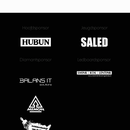
Hoofdsponsor
Jeugdsponsor
Diamantsponsor
Ledboardsponsor