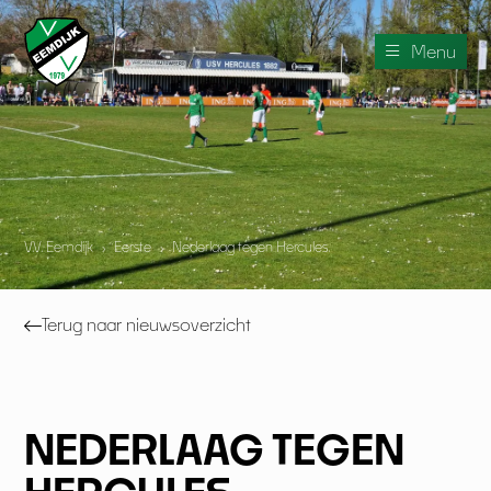
Menu
V.V. Eemdijk
›
Eerste
›
Nederlaag tegen Hercules.
Terug naar nieuwsoverzicht
NEDERLAAG TEGEN