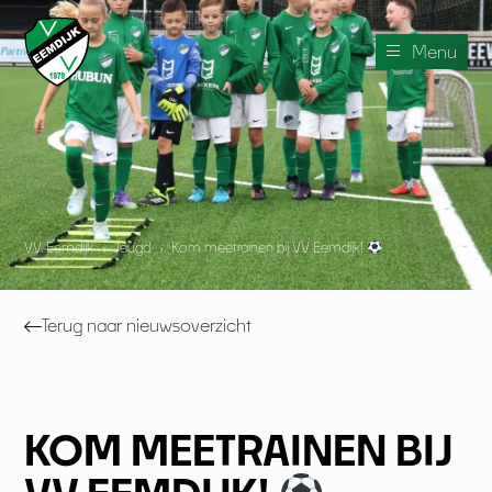
Menu
V.V. Eemdijk
›
Jeugd
›
Kom meetrainen bij VV Eemdijk!
Terug naar nieuwsoverzicht
KOM MEETRAINEN BIJ