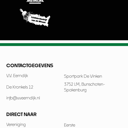
CONTACTGEGEVENS
V.V. Eemdijk
Sportpark De Vinken
3752 LM, Bunschoten-
De Kronkels 12
Spakenburg
info@vveemdijk.nl
DIRECT NAAR
Vereniging
Eerste