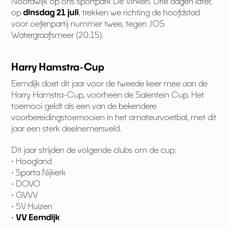
Noordwijk op ons sportpark De Vinken. Drie dagen later,
op
dinsdag
21 juli
, trekken we richting de hoofdstad
voor oefenpartij nummer twee, tegen JOS
Watergraafsmeer (20:15).
Harry Hamstra-Cup
Eemdijk doet dit jaar voor de tweede keer mee aan de
Harry Hamstra-Cup, voorheen de Salentein Cup. Het
toernooi geldt als een van de bekendere
voorbereidingstoernooien in het amateurvoetbal, met dit
jaar een sterk deelnemersveld.
Dit jaar strijden de volgende clubs om de cup:
• Hoogland
• Sparta Nijkerk
• DOVO
• GVVV
• SV Huizen
•
VV Eemdijk