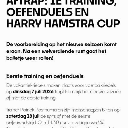
AFTRAP: 1E TRAINING,
OEFENDUELS EN
HARRY HAMSTRA CUP
De voorbereiding op het nieuwe seizoen komt
eraan. Na een welverdiende rust gaat het
balletje weer rollen!
Eerste training en oefenduels
De vakantiekriebels maken plaats voor voetbalkriebels:
op
dinsdag 7 juli 2026
trapt Eemdijk het nieuwe seizoen
af met de eerste training.
Trainer Patrick Posthuma en zijn manschappen bijten op
zaterdag 18 juli
de spits af met de eerste
oefenwedstrijd. Om 14:30 uur ontvangen we V.V.