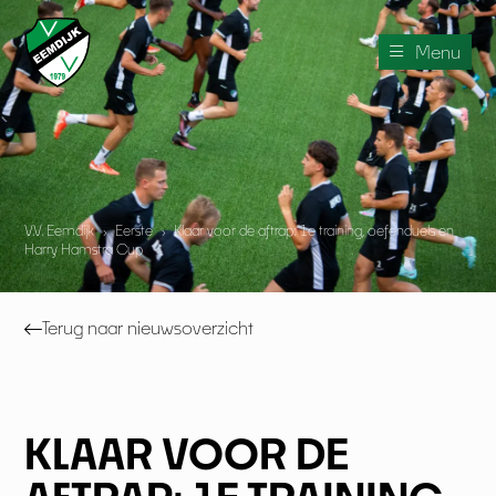
Menu
V.V. Eemdijk
›
Eerste
›
Klaar voor de aftrap: 1e training, oefenduels en
Harry Hamstra Cup
Terug naar nieuwsoverzicht
KLAAR VOOR DE