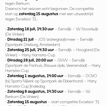
tegen Berkum.
Daarna is het seizoen echt begonnen. De competitie
start op
zaterdag 15 augustus
met een uitwedstrijd
tegen Excelsior '31.
•
Zaterdag 18 juli, 14:30 uur
– Eemdijk – V.V. Noordwijk
(De Vinken)
•
Dinsdag 21 juli
– JOS Watergraafsmeer – Eemdijk
(Sportpark Drieburg, Amsterdam)
•
Zaterdag 25 juli, 14:30 uur
– Eemdijk – Hoogland (De
Vinken) – Harry Hamstra-Cup
•
Dinsdag 28 juli, 20:00 uur
– GVVV – Eemdijk
(Sportpark de Panhuis, Blauwe zijde, Veenendaal) – Harry
Hamstra-Cup
•
Zaterdag 1 augustus, 14:00 uur
– Eemdijk – DOVO
(bij Sparta Nijkerk op Sportpark de Ebbenhorst) – Harry
Hamstra-Cup finaledag
•
Zaterdag 8 augustus, 14:30 uur
– Eemdijk – V.V.
Berkum (De Vinken)
•
Zaterdag 15 augustus
– start competitie Excelsior '31