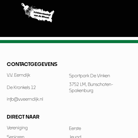
CONTACTGEGEVENS
V.V. Eemdijk
Sportpark De Vinken
3752 LM, Bunschoten-
De Kronkels 12
Spakenburg
info@vveemdijk.nl
DIRECT NAAR
Vereniging
Eerste
Senioren
Jeugd