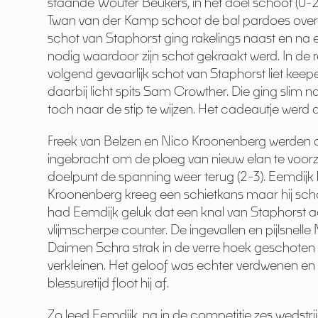
staande Wouter Beukers, in het doel schoot (0-2)
Twan van der Kamp schoot de bal pardoes over zi
schot van Staphorst ging rakelings naast en na 
nodig waardoor zijn schot gekraakt werd. In de 
volgend gevaarlijk schot van Staphorst liet kee
daarbij licht spits Sam Crowther. Die ging slim
toch naar de stip te wijzen. Het cadeautje werd 
Freek van Belzen en Nico Kroonenberg werden d
ingebracht om de ploeg van nieuw elan te voorzi
doelpunt de spanning weer terug (2-3). Eemdijk
Kroonenberg kreeg een schietkans maar hij schoot
had Eemdijk geluk dat een knal van Staphorst 
vlijmscherpe counter. De ingevallen en pijlsnell
Daimen Schra strak in de verre hoek geschoten
verkleinen. Het geloof was echter verdwenen en
blessuretijd floot hij af.
Zo leed Eemdijk, na in de competitie zes wedstri