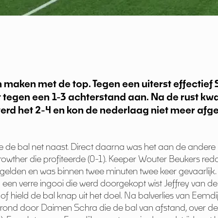
n maken met de top. Tegen een uiterst effectief
t tegen een 1-3 achterstand aan. Na de rust k
 werd het 2-4 en kon de nederlaag niet meer af
de de bal net naast. Direct daarna was het aan de andere 
Crowther die profiteerde (0-1). Keeper Wouter Beukers red
ok gelden en was binnen twee minuten twee keer gevaarlijk. 
 een verre ingooi die werd doorgekopt wist Jeffrey van d
 hield de bal knap uit het doel. Na balverlies van Eemdi
ond door Daimen Schra die de bal van afstand, over de te