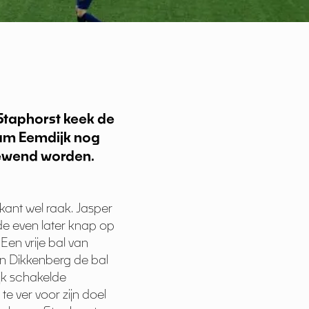
 Staphorst keek de
wam Eemdijk nog
gewend worden.
kant wel raak. Jasper
de even later knap op
Een vrije bal van
en Dikkenberg de bal
jk schakelde
 ver voor zijn doel