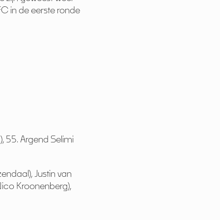
FC in de eerste ronde
, 55. Argend Selimi
endaal), Justin van
 Nico Kroonenberg),