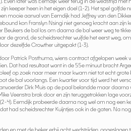
. Even later was Eemdijk weer terug in de wedstrijd met 
jn keeper heen in het eigen doel (1-2). Het spel golfde n
een mooie aanval van Eemdijk had Jeffrey van den Dikkenb
rebound kon Franslyn Nsingi niet genoeg kracht aan zijn k
per Beukers de bal los om daarna de bal weer weg te tikke
 naar de grond, de scheidsrechter wuifde het eerst weg, o
door dezelfde Crowther uitgepakt (1-3).
oor Patrick Posthuma, wiens contract afgelopen week v
en. Dat had resultaat want in de 55e minuut bracht Argen
 bleef op zoek naar meer maar kwam niet tot echt grote 
 de bal voorlangs. Een kwartier voor tijd werd het versc
aanvoerder Dirk Muis op de paal belandde maar daarna 
e Mike Veenstra brak door en zijn teruggetrokken lage voo
 (2-4). Eemdijk probeerde daarna nog wel om nog een ke
 dat had scheidsrechter Kuijntjes ook in de gaten. Na no
jden en met de beker erbij acht wedstrijden, ongeslagen 