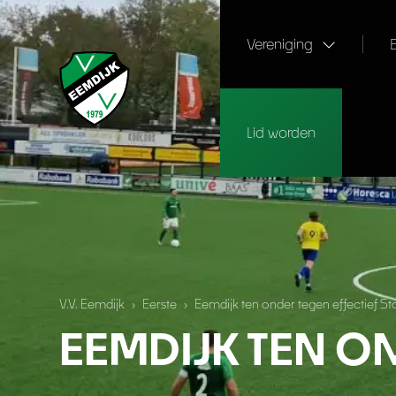
Vereniging
Lid worden
V.V. Eemdijk
›
Eerste
›
Eemdijk ten onder tegen effectief St
EEMDIJK TEN O