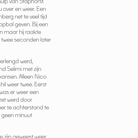
hulp van Staphorst.
u over en weer. Een
erg net te veel tijd
opbal geven. Bij een
n maar hij raakte
m twee seconden later
erlengd werd,
d Selimi met zijn
kansen. Alleen Nico
hil weer twee. Eerst
was er weer een
rzet werd door
er te achterstand te
g geen minuut
te zijn geweest weer