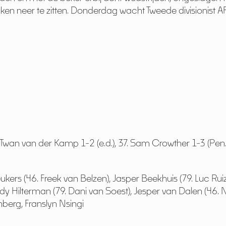
kken neer te zitten. Donderdag wacht Tweede divisionist A
Twan van der Kamp 1-2 (e.d.), 37. Sam Crowther 1-3 (Pen.)
ers (46. Freek van Belzen), Jasper Beekhuis (79. Luc Ruiz
rdy Hilterman (79. Dani van Soest), Jesper van Dalen (46.
berg, Franslyn Nsingi