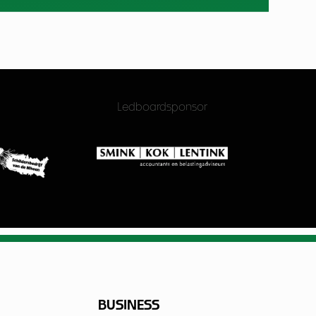
Ledboardsponsor
BUSINESS