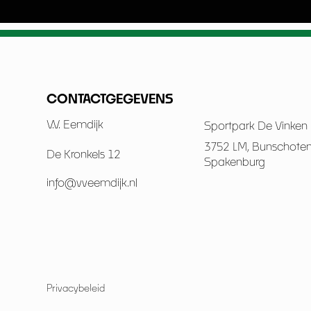
CONTACTGEGEVENS
V.V. Eemdijk
Sportpark De Vinken
3752 LM, Bunschote
De Kronkels 12
Spakenburg
info@vveemdijk.nl
Privacybeleid