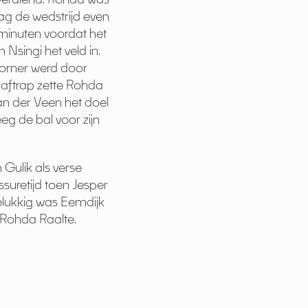
ag de wedstrijd even
minuten voordat het
Nsingi het veld in.
corner werd door
e aftrap zette Rohda
an der Veen het doel
g de bal voor zijn
 Gulik als verse
ssuretijd toen Jesper
Gelukkig was Eemdijk
 Rohda Raalte.