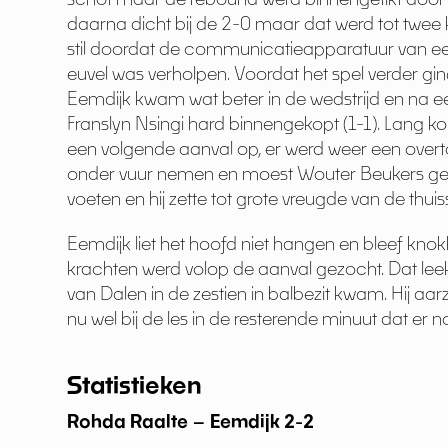
daarna dicht bij de 2-0 maar dat werd tot twee
stil doordat de communicatieapparatuur van een
euvel was verholpen. Voordat het spel verder gi
Eemdijk kwam wat beter in de wedstrijd en na 
Franslyn Nsingi hard binnengekopt (1-1). Lang ko
een volgende aanval op, er werd weer een overt
onder vuur nemen en moest Wouter Beukers gestr
voeten en hij zette tot grote vreugde van de thu
Eemdijk liet het hoofd niet hangen en bleef knok
krachten werd volop de aanval gezocht. Dat leek n
van Dalen in de zestien in balbezit kwam. Hij aa
nu wel bij de les in de resterende minuut dat e
Statistieken
Rohda Raalte – Eemdijk 2-2