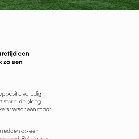
retijd een
k zo een
ppositie volledig
ft stond de ploeg
ukers verscheen maar
ie redden op een
verdiend. Rohda was