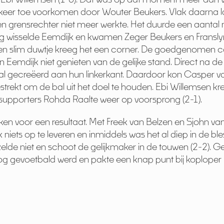
 keer toe voorkomen door Wouter Beukers. Vlak daarna l
 grensrechter niet meer werkte. Het duurde een aantal 
ng wisselde Eemdijk en kwamen Zeger Beukers en Franslyn 
een slim duwtje kreeg het een corner. De goedgenomen 
n Eemdijk niet genieten van de gelijke stand. Direct na d
al gecreëerd aan hun linkerkant. Daardoor kon Casper v
ekt om de bal uit het doel te houden. Ebi Willemsen kree
issupporters Rohda Raalte weer op voorsprong (2-1).
ken voor een resultaat. Met Freek van Belzen en Sjohn van
iets op te leveren en inmiddels was het al diep in de ble
rzelde niet en schoot de gelijkmaker in de touwen (2-2). 
r nog gevoetbald werd en pakte een knap punt bij koploper