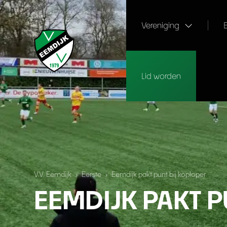
Vereniging
Lid worden
V.V. Eemdijk
›
Eerste
›
Eemdijk pakt punt bij koploper
EEMDIJK PAKT P