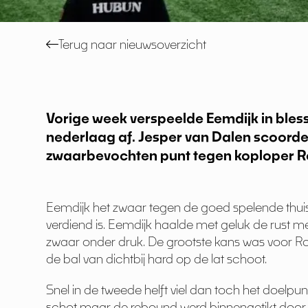
Terug naar nieuwsoverzicht
Vorige week verspeelde Eemdijk in bless
nederlaag af. Jesper van Dalen scoorde 
zwaarbevochten punt tegen koploper R
Eemdijk het zwaar tegen de goed spelende thuiscl
verdiend is. Eemdijk haalde met geluk de rust me
zwaar onder druk. De grootste kans was voor R
de bal van dichtbij hard op de lat schoot.
Snel in de tweede helft viel dan toch het doelpu
schot maar de rebound werd binnengetikt door