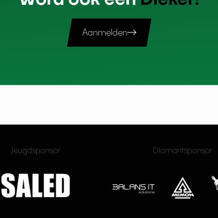
Aanmelden
Jeugdsponsor
Diamantsponsor