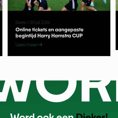
Eerste
/
20 juli 2026
Online tickets en aangepaste
begintijd Harry Hamstra CUP
Lees meer
Word ook een
Dieker!