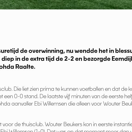
uretijd de overwinning, nu wendde het in blessu
diep in de extra tijd de 2-2 en bezorgde Eemdij
ohda Raalte.
ub. Die liet zien prima te kunnen voetballen en dat de ko
t een 0-0 stand. De laatste vijf minuten van de eerste hel
ohda aanvaller Ebi Willemsen die alleen voor Wouter Be
nt voor de thuisclub. Wouter Beukers kon in eerste instant
 Ebi Willemsen (1-0). Dat was op dat moment meer dan 