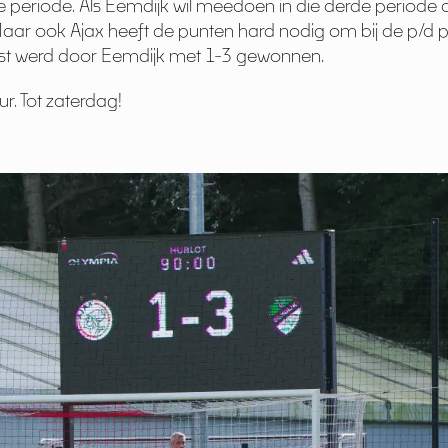
e periode. Als Eemdijk wil meedoen in die derde periode 
r ook Ajax heeft de punten hard nodig om bij de p/d pla
mst werd door Eemdijk met 1-3 gewonnen.
r. Tot zaterdag!