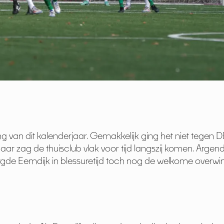
 van dit kalenderjaar. Gemakkelijk ging het niet tegen DE
r zag de thuisclub vlak voor tijd langszij komen. Argend 
zorgde Eemdijk in blessuretijd toch nog de welkome overw