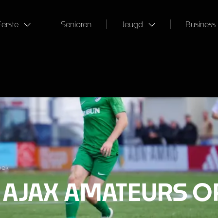
Eerste
Senioren
Jeugd
Business
oek
T AJAX AMATEURS O