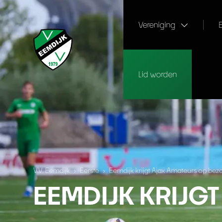
Vereniging
Lid worden
V.V. Eemdijk
›
Eerste
›
Eemdijk krijgt Ajax Amateurs op bez
EEMDIJK KRIJG