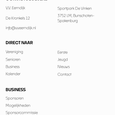
V.V. Eemdijk
Sportpark De Vinken
3752 LM, Bunschoten-
De Kronkels 12
Spakenburg
info@vveemdijk.nl
DIRECT NAAR
Vereniging
Eerste
Senioren
Jeugd
Business
Nieuws
Kalender
Contact
BUSINESS
Sponsoren
Mogelijkheden
Sponsorcommissie