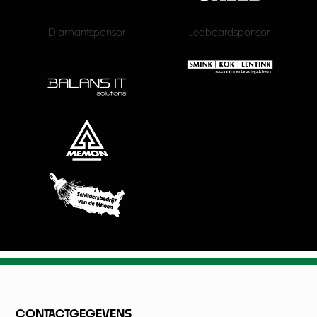
Diamantsponsor
Ledboardsponsor
CONTACTGEGEVENS