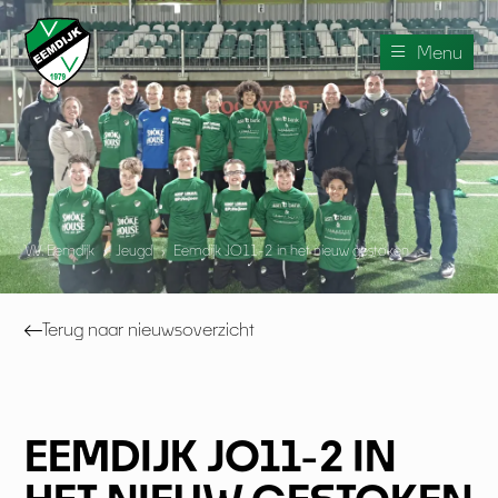
Menu
V.V. Eemdijk
›
Jeugd
›
Eemdijk JO11-2 in het nieuw gestoken
Terug naar nieuwsoverzicht
EEMDIJK JO11-2 IN