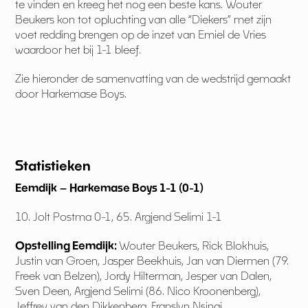
te vinden en kreeg het nog een beste kans. Wouter
Beukers kon tot opluchting van alle “Diekers” met zijn
voet redding brengen op de inzet van Emiel de Vries
waardoor het bij 1-1 bleef.
Zie hieronder de samenvatting van de wedstrijd gemaakt
door Harkemase Boys.
Statistieken
Eemdijk – Harkemase Boys 1-1 (0-1)
10. Jolt Postma 0-1, 65. Argjend Selimi 1-1
Opstelling Eemdijk:
Wouter Beukers, Rick Blokhuis,
Justin van Groen, Jasper Beekhuis, Jan van Diermen (79.
Freek van Belzen), Jordy Hilterman, Jesper van Dalen,
Sven Deen, Argjend Selimi (86. Nico Kroonenberg),
Jeffrey van den Dikkenberg, Franslyn Nsingi