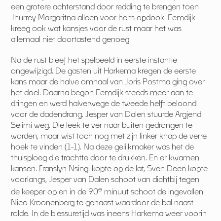
een grotere achterstand door redding te brengen toen
Jhurrey Margaritna alleen voor hem opdook. Eemdijk
kreeg ook wat kansjes voor de rust maar het was
allemaal niet doortastend genoeg.
Na de rust bleef het spelbeeld in eerste instantie
ongewijzigd. De gasten uit Harkema kregen de eerste
kans maar de halve omhaal van Joris Postma ging over
het doel. Daarna begon Eemdijk steeds meer aan te
dringen en werd halverwege de tweede helft beloond
voor de dadendrang. Jesper van Dalen stuurde Argjend
Selimi weg. Die leek te ver naar buiten gedrongen te
worden, maar wist toch nog met zijn linker knap de verre
hoek te vinden (1-1). Na deze gelijkmaker was het de
thuisploeg die trachtte door te drukken. En er kwamen
kansen. Franslyn Nsingi kopte op de lat, Sven Deen kopte
voorlangs, Jesper van Dalen schoot van dichtbij tegen
e
de keeper op en in de 90
minuut schoot de ingevallen
Nico Kroonenberg te gehaast waardoor de bal naast
rolde. In de blessuretijd was ineens Harkema weer voorin