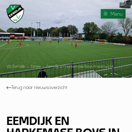
Menu
V.V. Eemdijk
›
Eerste
›
Eemdijk en Harkemase Boys in evenwicht
Terug naar nieuwsoverzicht
EEMDIJK EN