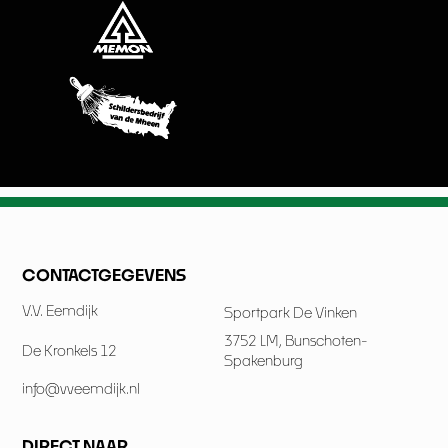
CONTACTGEGEVENS
V.V. Eemdijk
Sportpark De Vinken
3752 LM, Bunschoten-
De Kronkels 12
Spakenburg
info@vveemdijk.nl
DIRECT NAAR