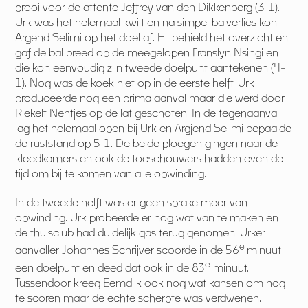
prooi voor de attente Jeffrey van den Dikkenberg (3-1).
Urk was het helemaal kwijt en na simpel balverlies kon
Argend Selimi op het doel af. Hij behield het overzicht en
gaf de bal breed op de meegelopen Franslyn Nsingi en
die kon eenvoudig zijn tweede doelpunt aantekenen (4-
1). Nog was de koek niet op in de eerste helft. Urk
produceerde nog een prima aanval maar die werd door
Riekelt Nentjes op de lat geschoten. In de tegenaanval
lag het helemaal open bij Urk en Argjend Selimi bepaalde
de ruststand op 5-1. De beide ploegen gingen naar de
kleedkamers en ook de toeschouwers hadden even de
tijd om bij te komen van alle opwinding.
In de tweede helft was er geen sprake meer van
opwinding. Urk probeerde er nog wat van te maken en
de thuisclub had duidelijk gas terug genomen. Urker
e
aanvaller Johannes Schrijver scoorde in de 56
minuut
e
een doelpunt en deed dat ook in de 83
minuut.
Tussendoor kreeg Eemdijk ook nog wat kansen om nog
te scoren maar de echte scherpte was verdwenen.