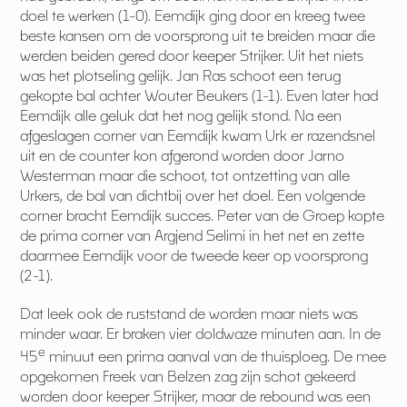
doel te werken (1-0). Eemdijk ging door en kreeg twee
beste kansen om de voorsprong uit te breiden maar die
werden beiden gered door keeper Strijker. Uit het niets
was het plotseling gelijk. Jan Ras schoot een terug
gekopte bal achter Wouter Beukers (1-1). Even later had
Eemdijk alle geluk dat het nog gelijk stond. Na een
afgeslagen corner van Eemdijk kwam Urk er razendsnel
uit en de counter kon afgerond worden door Jarno
Westerman maar die schoot, tot ontzetting van alle
Urkers, de bal van dichtbij over het doel. Een volgende
corner bracht Eemdijk succes. Peter van de Groep kopte
de prima corner van Argjend Selimi in het net en zette
daarmee Eemdijk voor de tweede keer op voorsprong
(2-1).
Dat leek ook de ruststand de worden maar niets was
minder waar. Er braken vier doldwaze minuten aan. In de
e
45
minuut een prima aanval van de thuisploeg. De mee
opgekomen Freek van Belzen zag zijn schot gekeerd
worden door keeper Strijker, maar de rebound was een