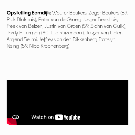
Opstelling Eemdijk:
Wouter Beukers, Zeger Beukers (59.
Rick Blokhuis), Peter van de Groep, Jasper Beekhuis,
Freek van Belzen, Justin van Groen (59. Sjohn van Gulik),
Jordy Hilterman (80. Luc Ruizendaal), Jesper van Dalen,
Argjend Selimi, Jeffrey van den Dikkenberg, Franslyn
Nsingi (59. Nico Kroonenberg)