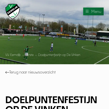
Menu
V.V. Eemdijk
›
Eerste
›
Doelpuntenfestijn op De Vinken
Terug naar nieuwsoverzicht
DOELPUNTENFESTIJN