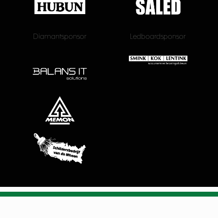
Diamantsponsor
Ledboardsponsor