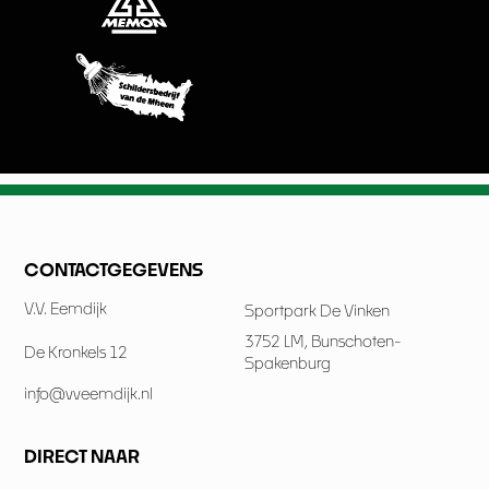
CONTACTGEGEVENS
V.V. Eemdijk
Sportpark De Vinken
3752 LM, Bunschoten-
De Kronkels 12
Spakenburg
info@vveemdijk.nl
DIRECT NAAR