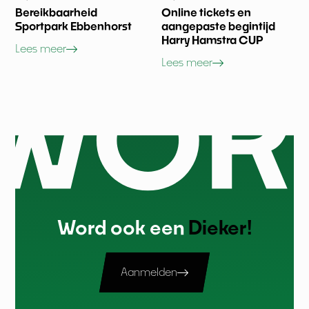
Bereikbaarheid
Online tickets en
Sportpark Ebbenhorst
aangepaste begintijd
Harry Hamstra CUP
Lees meer
Lees meer
Word ook een
Dieker!
Aanmelden