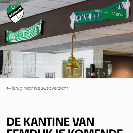
Menu
V.V. Eemdijk
›
Vereniging
›
De kantine van Eemdijk is komende
zaterdagmiddag 30 mei gesloten
Terug naar nieuwsoverzicht
DE KANTINE VAN