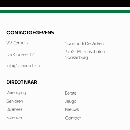
CONTACTGEGEVENS
V.V. Eemdijk
Sportpark De Vinken
3752 LM, Bunschoten-
De Kronkels 12
Spakenburg
info@vveemdijk.nl
DIRECT NAAR
Vereniging
Eerste
Senioren
Jeugd
Business
Nieuws
Kalender
Contact