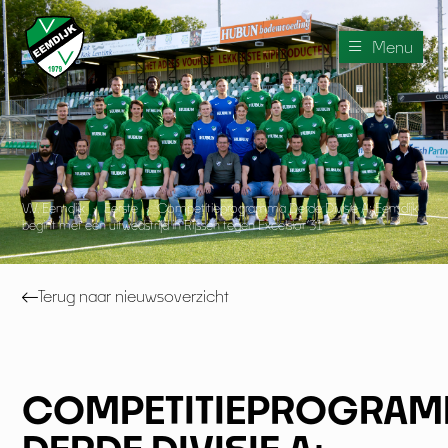
Menu
V.V. Eemdijk
›
Eerste
›
Competitieprogramma Derde Divisie A; Eemdijk
begint met een uitwedstrijd in Rijssen tegen Excelsior’31
Terug naar nieuwsoverzicht
COMPETITIEPROGRA